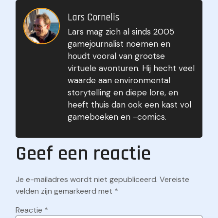
Lars Cornelis
Lars mag zich al sinds 2005
Gears of War Volgorde
gamejournalist noemen en
9 juni 2024
houdt vooral van grootse
virtuele avonturen. Hij hecht veel
waarde aan environmental
storytelling en diepe lore, en
heeft thuis dan ook een kast vol
gameboeken en -comics.
Geef een reactie
Je e-mailadres wordt niet gepubliceerd.
Vereiste
velden zijn gemarkeerd met
*
Reactie
*