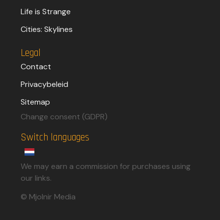
Life is Strange
Cities: Skylines
Legal
Contact
Privacybeleid
Sitemap
Change consent (GDPR)
Switch languages
We may earn a commission for purchases using
our links.​
© Mjolnir Media