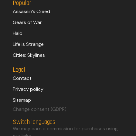
Popular
Assassin’s Creed
Gears of War
Halo
Life is Strange
Cities: Skylines
Legal
Contact
Privacy policy
Sitemap
Change consent (GDPR)
Switch languages
We may earn a commission for purchases using
our links.​