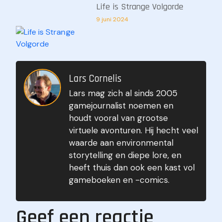
Life is Strange Volgorde
9 juni 2024
Lars Cornelis
Lars mag zich al sinds 2005
Gears of War Volgorde
gamejournalist noemen en
9 juni 2024
houdt vooral van grootse
virtuele avonturen. Hij hecht veel
waarde aan environmental
storytelling en diepe lore, en
heeft thuis dan ook een kast vol
gameboeken en -comics.
Geef een reactie