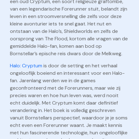
een oud Cryptum, een soort religieuze graftombe,
van een legendarische Forerunner stuit, belandt zijn
leven in een stroomversnelling die zelfs voor deze
kleine avonturier iets te snel gaat. Het nut en
ontstaan van de Halo’s, Shieldworlds en zelfs de
oorsprong van The Flood, kortom alle vragen van de
gemiddelde Halo-fan, komen aan bod op
Bornstellar’s epische reis dwars door de Melkweg.
Halo: Cryptum
is door de setting en het verhaal
ongelooflijk boeiend en interessant voor een Halo-
fan. Jarenlang werden we in de games
geconfronteerd met de Forerunners, maar wie zij
precies waren en hoe hun leven was, werd nooit
echt duidelijk. Met Cryptum komt daar definitief
verandering in. Het boek is volledig geschreven
vanuit Bornstellars perspectief, waardoor je je soms
echt even een Forerunner waant. Je maakt kennis
met hun fascinerende technologie, hun ongelooflijke