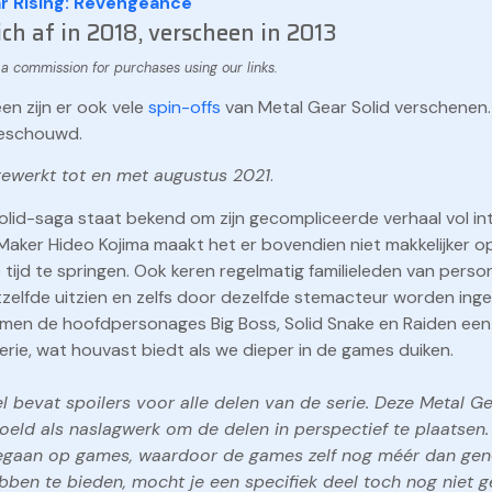
r Rising: Revengeance
ich af in 2018, verscheen in 2013
en zijn er ook vele
spin-offs
van Metal Gear Solid verschenen
beschouwd.
ijgewerkt tot en met augustus 2021
.
lid-saga staat bekend om zijn gecompliceerde verhaal vol int
aker Hideo Kojima maakt het er bovendien niet makkelijker op
tijd te springen. Ook keren regelmatig familieleden van perso
zelfde uitzien en zelfs door dezelfde stemacteur worden ing
en de hoofdpersonages Big Boss, Solid Snake en Raiden een 
rie, wat houvast biedt als we dieper in de games duiken.
kel bevat spoilers voor alle delen van de serie. Deze Metal Ge
oeld als naslagwerk om de delen in perspectief te plaatsen.
ngegaan op games, waardoor de games zelf nog méér dan ge
bben te bieden, mocht je een specifiek deel toch nog niet 