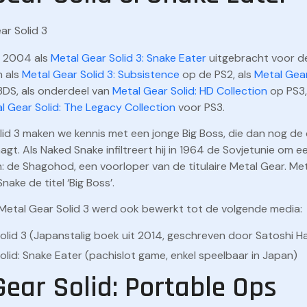
n 2004 als
Metal Gear Solid 3: Snake Eater
uitgebracht voor de
n als
Metal Gear Solid 3: Subsistence
op de PS2, als
Metal Gear
DS, als onderdeel van
Metal Gear Solid: HD Collection
op PS3,
l Gear Solid: The Legacy Collection
voor PS3.
olid 3 maken we kennis met een jonge Big Boss, die dan nog 
gt. Als Naked Snake infiltreert hij in 1964 de Sovjetunie om 
 de Shagohod, een voorloper van de titulaire Metal Gear. Met
ake de titel ‘Big Boss’.
 Metal Gear Solid 3 werd ook bewerkt tot de volgende media:
olid 3 (Japanstalig boek uit 2014, geschreven door Satoshi H
olid: Snake Eater (pachislot game, enkel speelbaar in Japan)
Gear Solid: Portable Ops