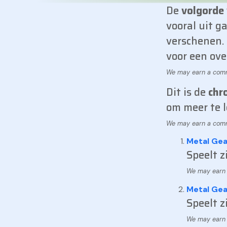
De
volgorde 
vooral uit g
verschenen. 
voor een ove
Dit is de
chr
om meer te l
Metal Gear
Speelt z
Metal Gea
Speelt z