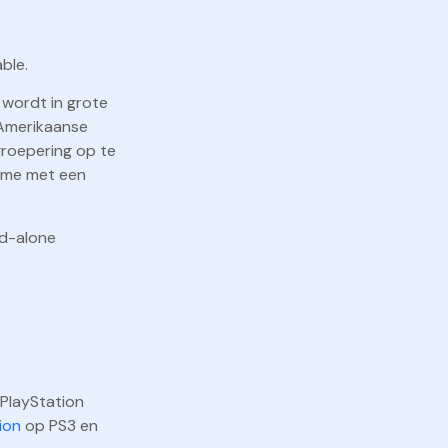
ble.
 wordt in grote
 Amerikaanse
 groepering op te
game met een
nd-alone
PlayStation
ion
op PS3 en