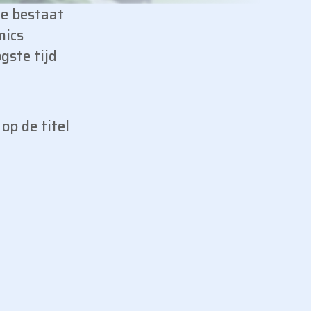
ie bestaat
mics
gste tijd
k op de titel