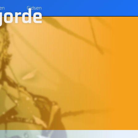
gorde
len
Gidsen