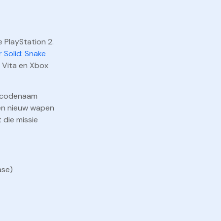
 PlayStation 2.
 Solid: Snake
 Vita en Xbox
de codenaam
een nieuw wapen
 die missie
ase)