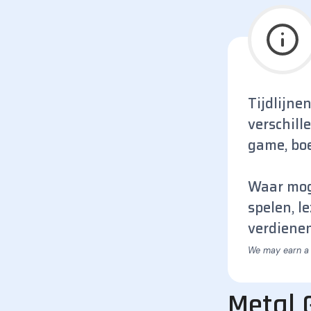
Tijdlijne
verschill
game, boe
Waar moge
spelen, l
verdienen
Metal 