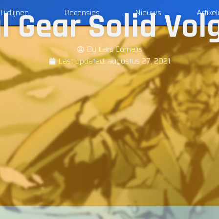
l Gear Solid Vol
Tijdlijnen
Recensies
Nieuws
Artike
By
Lars Cornelis
Last updated:
augustus 27, 2021