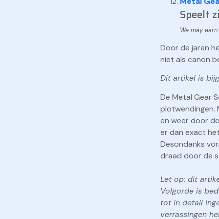
Metal Gea
Speelt z
Door de jaren he
niet als canon 
Dit artikel is b
De Metal Gear So
plotwendingen. M
en weer door de 
er dan exact het
Desondanks vorm
draad door de se
Let op: dit arti
Volgorde is bed
tot in detail i
verrassingen he