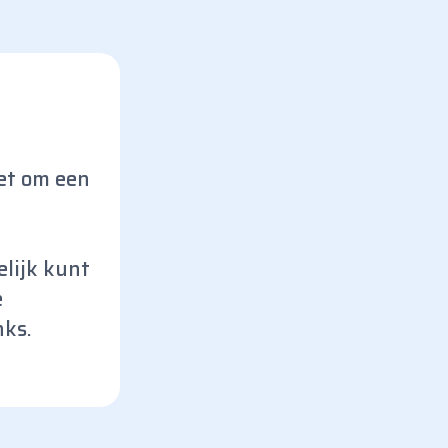
het om een
elijk kunt
e
nks.