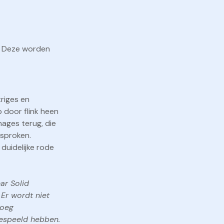
. Deze worden
riges en
 door flink heen
nages terug, die
esproken.
duidelijke rode
ar Solid
 Er wordt niet
noeg
gespeeld hebben.